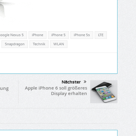
oogle Nexus 5
iPhone
iPhone 5
iPhone 5s
LTE
Snapdragon
Technik
WLAN
Nächster
Apple iPhone 6 soll größeres
sung
Display erhalten