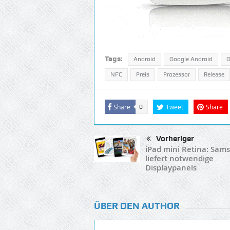
Tags:
Android
Google Android
G
NFC
Preis
Prozessor
Release
Share
Tweet
Share
0
Vorheriger
iPad mini Retina: Sam
liefert notwendige
Displaypanels
ÜBER DEN AUTHOR