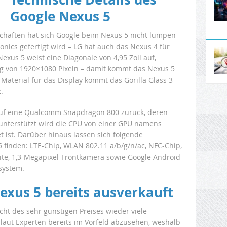
Google Nexus 5
schaften hat sich Google beim Nexus 5 nicht lumpen
onics gefertigt wird – LG hat auch das Nexus 4 für
exus 5 weist eine Diagonale von 4,95 Zoll auf,
ng von 1920×1080 Pixeln – damit kommt das Nexus 5
s Material für das Display kommt das Gorilla Glass 3
.
 auf eine Qualcomm Snapdragon 800 zurück, deren
 – unterstützt wird die CPU von einer GPU namens
t ist. Darüber hinaus lassen sich folgende
 finden: LTE-Chip, WLAN 802.11 a/b/g/n/ac, NFC-Chip,
te, 1,3-Megapixel-Frontkamera sowie Google Android
ssystem.
exus 5 bereits ausverkauft
ht des sehr günstigen Preises wieder viele
 laut Experten bereits im Vorfeld abzusehen, weshalb