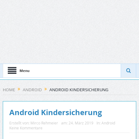
Menu
HOME
ANDROID
ANDROID KINDERSICHERUNG
Android Kindersicherung
Erstellt von:
Mirco Rehmeier
am:
24. März 2019
In:
Android
Keine Kommentare