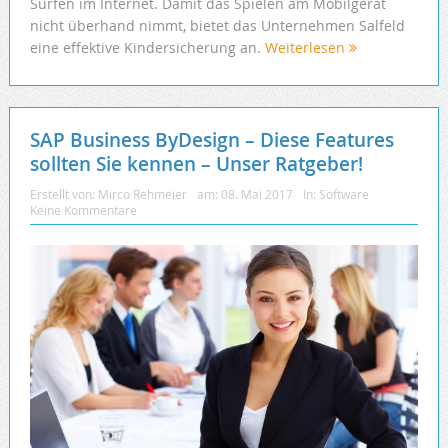
Surfen im Internet. Damit das Spielen am Mobilgerät
nicht überhand nimmt, bietet das Unternehmen Salfeld
eine effektive Kindersicherung an.
Weiterlesen
SAP Business ByDesign – Diese Features
sollten Sie kennen – Unser Ratgeber!
Erstellt von:
Mirco Rehmeier
am:
08. Mai 2017
In:
Software
Keine Kommentare