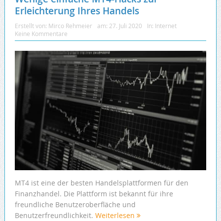
Erleichterung Ihres Handels
Erstellt von:
Mirco Rehmeier
am:
27. Juli 2020
In:
Internet
Keine Kommentare
MT4 ist eine der besten Handelsplattformen für den
Finanzhandel. Die Plattform ist bekannt für ihre
freundliche Benutzeroberfläche und
Benutzerfreundlichkeit.
Weiterlesen