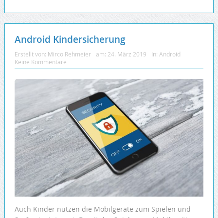
Android Kindersicherung
Erstellt von:
Mirco Rehmeier
am:
24. März 2019
In:
Android
Keine Kommentare
Auch Kinder nutzen die Mobilgeräte zum Spielen und