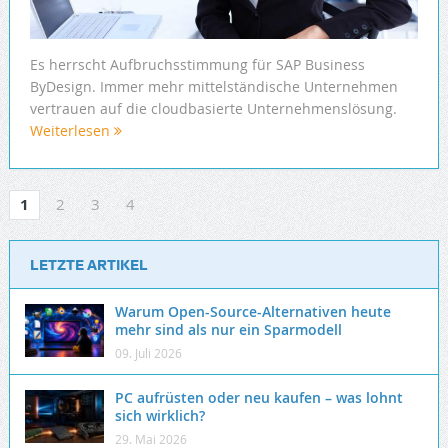
Es herrscht Aufbruchsstimmung für SAP Business
ByDesign. Immer mehr mittelständische Unternehmen
vertrauen auf die cloudbasierte Unternehmenslösung.
Weiterlesen
1
2
3
4
LETZTE ARTIKEL
Warum Open-Source-Alternativen heute
mehr sind als nur ein Sparmodell
09. Juli 2026
PC aufrüsten oder neu kaufen – was lohnt
sich wirklich?
29. Mai 2026