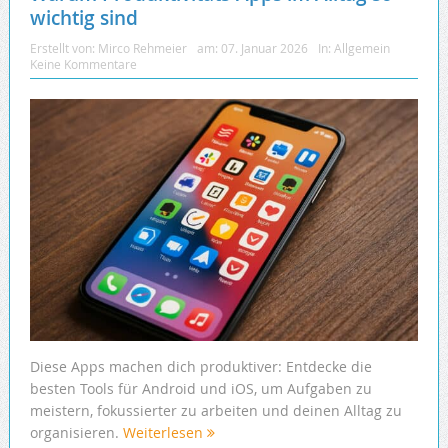
wichtig sind
Erstellt von:
Mirco Rehmeier
am:
07. Januar 2026
In:
Allgemein
Keine Kommentare
Diese Apps machen dich produktiver: Entdecke die
besten Tools für Android und iOS, um Aufgaben zu
meistern, fokussierter zu arbeiten und deinen Alltag zu
organisieren.
Weiterlesen