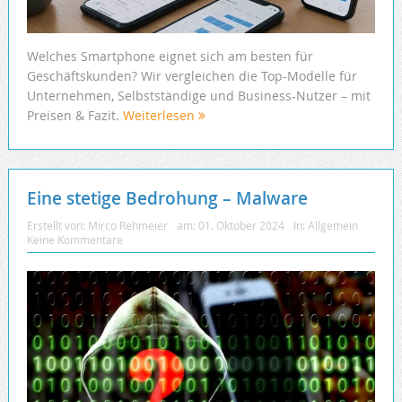
Welches Smartphone eignet sich am besten für
Geschäftskunden? Wir vergleichen die Top-Modelle für
Unternehmen, Selbstständige und Business-Nutzer – mit
Preisen & Fazit.
Weiterlesen
Eine stetige Bedrohung – Malware
Erstellt von:
Mirco Rehmeier
am:
01. Oktober 2024
In:
Allgemein
Keine Kommentare