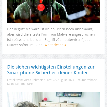
Der Begriff Malware ist vielen Usern noch unbekannt,
aber wird die älteste Form von Malware angesprochen,
ist spätestens bei dem Begriff „Computerviren“ jeder
Nutzer sofort im Bilde.
Weiterlesen
Die sieben wichtigsten Einstellungen zur
Smartphone-Sicherheit deiner Kinder
Erstellt von:
Mirco Rehmeier
am:
28. August 2024
In:
Smartphone
Keine Kommentare