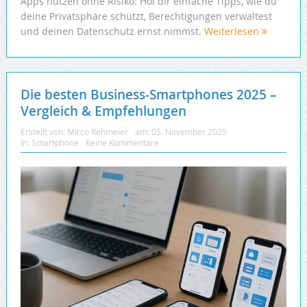
Apps nutzen ohne Risiko: Hol dir einfache Tipps, wie du
deine Privatsphäre schützt, Berechtigungen verwaltest
und deinen Datenschutz ernst nimmst.
Weiterlesen
Die besten Business-Smartphones 2025 –
Vergleich & Empfehlungen
Erstellt von:
Mirco Rehmeier
am:
05. November 2025
In:
Smartphone
Keine Kommentare