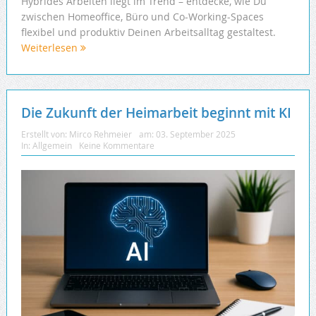
Hybrides Arbeiten liegt im Trend – entdecke, wie Du
zwischen Homeoffice, Büro und Co-Working-Spaces
flexibel und produktiv Deinen Arbeitsalltag gestaltest.
Weiterlesen
Die Zukunft der Heimarbeit beginnt mit KI
Erstellt von:
Mirco Rehmeier
am:
03. September 2025
In:
Allgemein
Keine Kommentare