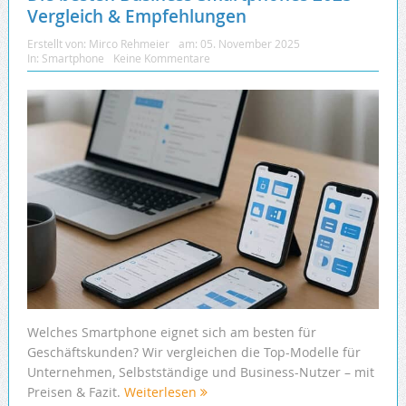
Vergleich & Empfehlungen
Erstellt von:
Mirco Rehmeier
am:
05. November 2025
In:
Smartphone
Keine Kommentare
Welches Smartphone eignet sich am besten für
Geschäftskunden? Wir vergleichen die Top-Modelle für
Unternehmen, Selbstständige und Business-Nutzer – mit
Preisen & Fazit.
Weiterlesen