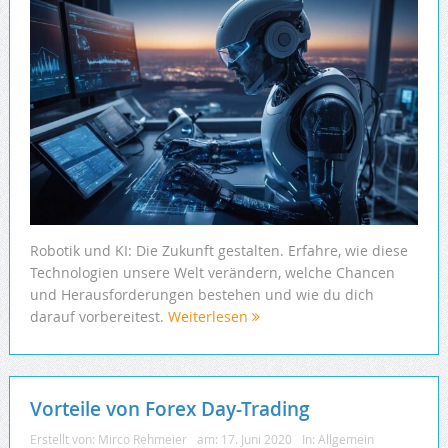
Robotik und KI: Die Zukunft gestalten. Erfahre, wie diese
Technologien unsere Welt verändern, welche Chancen
und Herausforderungen bestehen und wie du dich
darauf vorbereitest.
Weiterlesen
Vorteile von Forex Day-Trading
Erstellt von:
Mirco Rehmeier
am:
17. Juni 2020
In:
Allgemein