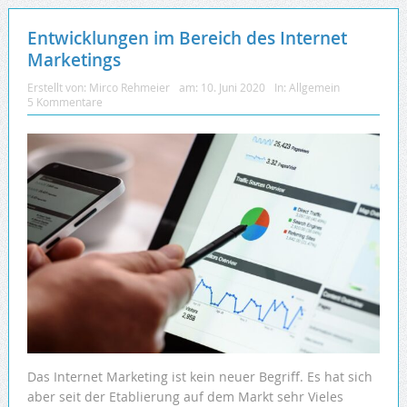
Entwicklungen im Bereich des Internet
Marketings
Erstellt von:
Mirco Rehmeier
am:
10. Juni 2020
In:
Allgemein
5 Kommentare
Das Internet Marketing ist kein neuer Begriff. Es hat sich
aber seit der Etablierung auf dem Markt sehr Vieles