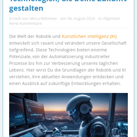
gestalten
Erstellt von:
Mirco Rehmeier
am:
06. August 2024
In:
Allgemein
Keine Kommentare
Die Welt der Robotik und
Künstlichen Intelligenz (KI)
entwickelt sich rasant und verändert unsere Gesellschaft
tiefgreifend. Diese Technologien bieten enorme
Potenziale, von der Automatisierung industrieller
Prozesse bis hin zur Verbesserung unseres täglichen
Lebens. Hier wirst Du die Grundlagen der Robotik und KI
verstehen, ihre aktuellen Anwendungen entdecken und
einen Ausblick auf zukünftige Entwicklungen erhalten.