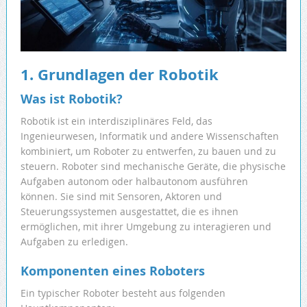
1. Grundlagen der Robotik
Was ist Robotik?
Robotik ist ein interdisziplinäres Feld, das
Ingenieurwesen, Informatik und andere Wissenschaften
kombiniert, um Roboter zu entwerfen, zu bauen und zu
steuern. Roboter sind mechanische Geräte, die physische
Aufgaben autonom oder halbautonom ausführen
können. Sie sind mit Sensoren, Aktoren und
Steuerungssystemen ausgestattet, die es ihnen
ermöglichen, mit ihrer Umgebung zu interagieren und
Aufgaben zu erledigen.
Komponenten eines Roboters
Ein typischer Roboter besteht aus folgenden