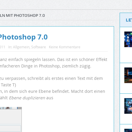
ELN MIT PHOTOSHOP 7.0
LE
 Photoshop 7.0
2011
In:
Allgemein
,
Software
Keine Kommentare
nz einfach spiegeln lassen. Das ist ein schöner Effekt
nfacheren Dinge in Photoshop, ziemlich zügig.
zu verpassen, schreibt als erstes einen Text mit dem
 Taste T)
en, in dem sich eure Ebene befindet. Macht dort einen
wählt
Ebene duplizieren
aus