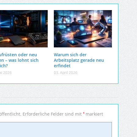
ufrüsten oder neu
Warum sich der
en – was lohnt sich
Arbeitsplatz gerade neu
ich?
erfindet
ai 2026
03. April 2026
*
ffentlicht.
Erforderliche Felder sind mit
markiert