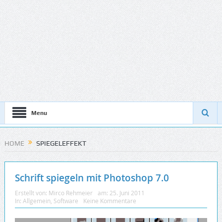
Menu
HOME
SPIEGELEFFEKT
Schrift spiegeln mit Photoshop 7.0
Erstellt von:
Mirco Rehmeier
am:
25. Juni 2011
In:
Allgemein
,
Software
Keine Kommentare