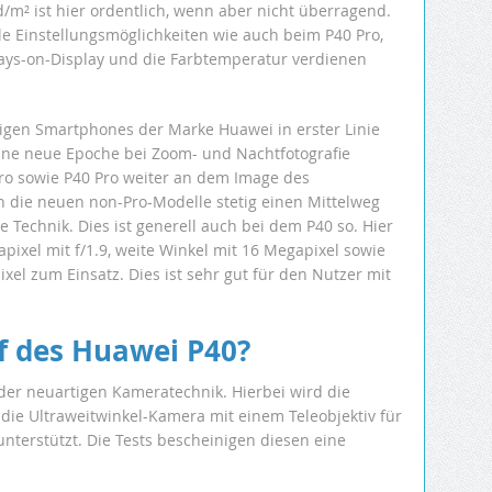
cd/m² ist hier ordentlich, wenn aber nicht überragend.
le Einstellungsmöglichkeiten wie auch beim P40 Pro,
ways-on-Display und die Farbtemperatur verdienen
sigen Smartphones der Marke Huawei in erster Linie
ine neue Epoche bei Zoom- und Nachtfotografie
Pro sowie P40 Pro weiter an dem Image des
 die neuen non-Pro-Modelle stetig einen Mittelweg
de Technik. Dies ist generell auch bei dem P40 so. Hier
ixel mit f/1.9, weite Winkel mit 16 Megapixel sowie
ixel zum Einsatz. Dies ist sehr gut für den Nutzer mit
f des Huawei P40?
der neuartigen Kameratechnik. Hierbei wird die
ie Ultraweitwinkel-Kamera mit einem Teleobjektiv für
nterstützt. Die Tests bescheinigen diesen eine