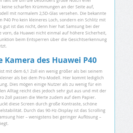
m fällt sie um die besonders große Notch eher
t keine scharfen Krümmungen an der Seite auf,
odell mit normalem 2,5D-Glas versehen. Die bekannte
 P40 Pro kein kleineres Loch, sondern ein Schlitz mit
 gut ist das nicht, denn hier hat Samsung bei der
 vorn, da Huawei nicht einmal auf höhere Sicherheit,
Funktion beim Entsperren über die Gesichtserkennung
tzt.
ie Kamera des Huawei P40
t mit dem 6,1 Zoll ein wenig größer als bei seinem
leiner als bei dem Pro-Modell. Hier kommt lediglich
ng. Dies mögen einige Nutzer als zu wenig für ein
en Alltag reicht dies jedoch sehr gut aus und mit der
pro Zoll passen die Werte zudem auf dem Papier.
uckt diese Screen durch große Kontraste, schöne
lstabilität. Durch das 90-Hz-Display ist das Scrolling
amsung hier – wenigstens bei geringer Auflösung –
iegt.