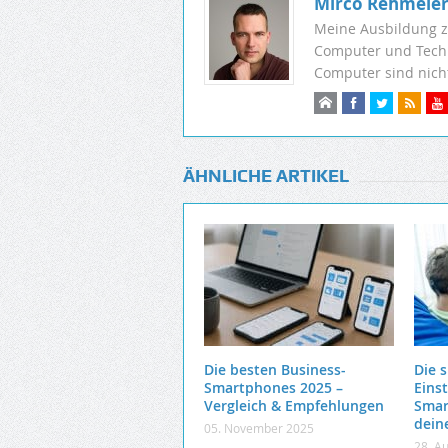
Mirco Rehmeie
Meine Ausbildung z
Computer und Techni
Computer sind nic
ÄHNLICHE ARTIKEL
Die besten Business-
Die 
Smartphones 2025 –
Eins
Vergleich & Empfehlungen
Smar
dein
05. November 2025
28. A