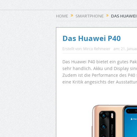
HOME
SMARTPHONE
DAS HUAWEI
Das Huawei P40
Erstellt von:
Mirco Rehmeier
am:
21. Janua
Das Huawei P40 bietet ein gutes Pa
sehr handlich. Akku und Display sin
Zudem ist die Performance des P4
eine Kritik angesichts der Ausstatt