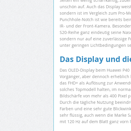
Seiten ein wenig scharfkantig, zude
unschön auf. Auch das Display weis
sondern ist im Vergleich zum Pro-M
Punchhole-Notch ist wie bereits beim
IR- und der Front-Kamera. Besonders
S20-Reihe ganz eindeutig seine Nase
sondern nur auf eine zuverlässige 
unter geringen Lichtbedingungen se
Das Display und d
Das OLED-Display beim Huawei P40 is
Vorgänger, aber dennoch erheblich k
das FHD+ als Auflösung zur Anwendu
solches Topmodell halten, im normal
Bildschärfe von mehr als 400 Pixel 
Durch die tägliche Nutzung beeindr
Farben und eine sehr gute Blickwinke
sehr flüssig, auch wenn die Marke S
mit 120 Hz auf dem Blatt ganz vorn l