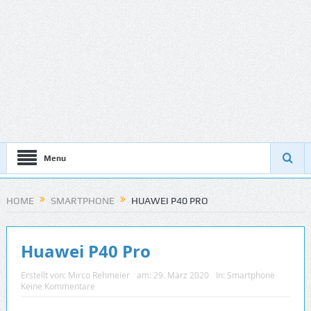
Menu
HOME
SMARTPHONE
HUAWEI P40 PRO
Huawei P40 Pro
Erstellt von:
Mirco Rehmeier
am:
29. März 2020
In:
Smartphone
Keine Kommentare