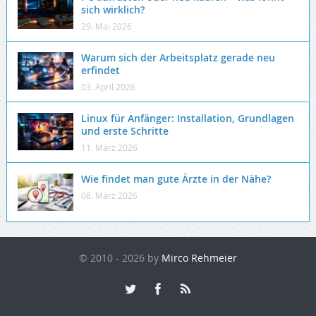
sich wirklich?
29. Mai 2026
Warum sich der Arbeitsplatz gerade neu
erfindet
03. April 2026
Linux für Anfänger: Installation, Grundlagen
und erste Schritte
11. März 2026
Wie findet man gute Ärzte in der Nähe?
08. März 2026
© 2010 - 2026 by
Mirco Rehmeier