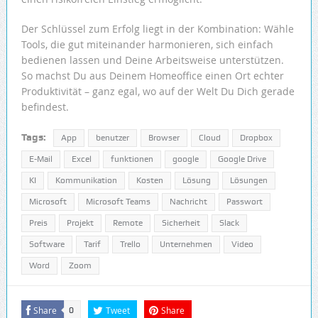
Der Schlüssel zum Erfolg liegt in der Kombination: Wähle
Tools, die gut miteinander harmonieren, sich einfach
bedienen lassen und Deine Arbeitsweise unterstützen.
So machst Du aus Deinem Homeoffice einen Ort echter
Produktivität – ganz egal, wo auf der Welt Du Dich gerade
befindest.
Tags:
App
benutzer
Browser
Cloud
Dropbox
E-Mail
Excel
funktionen
google
Google Drive
KI
Kommunikation
Kosten
Lösung
Lösungen
Microsoft
Microsoft Teams
Nachricht
Passwort
Preis
Projekt
Remote
Sicherheit
Slack
Software
Tarif
Trello
Unternehmen
Video
Word
Zoom
Share
Tweet
Share
0