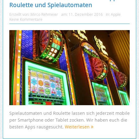
Roulette und Spielautomaten
Erstellt von:
Mirco Rehmeier
am:
11. Dezember 2016
In:
Apple
Keine Kommentare
Spielautomaten und Roulette lassen sich jederzeit mobile
per Smartphone oder Tablet zocken. Wir haben euch die
besten Apps rausgesucht.
Weiterlesen