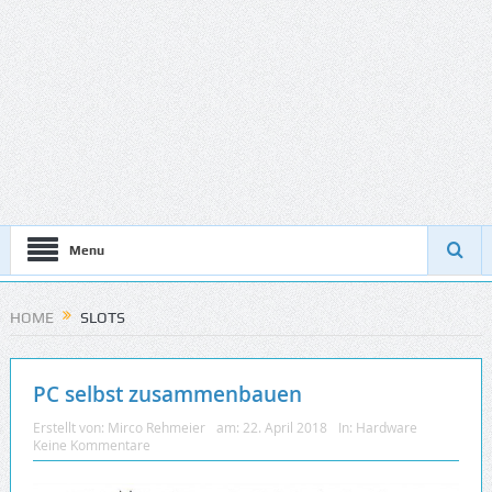
Menu
HOME
SLOTS
PC selbst zusammenbauen
Erstellt von:
Mirco Rehmeier
am:
22. April 2018
In:
Hardware
Keine Kommentare