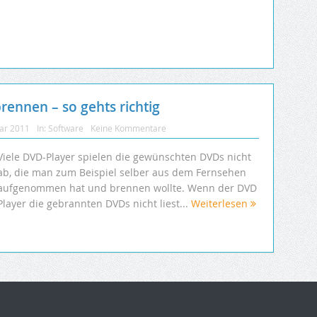
rennen – so gehts richtig
uar 2011
In:
Software
Keine Kommentare
Viele DVD-Player spielen die gewünschten DVDs nicht
ab, die man zum Beispiel selber aus dem Fernsehen
aufgenommen hat und brennen wollte. Wenn der DVD
Player die gebrannten DVDs nicht liest...
Weiterlesen