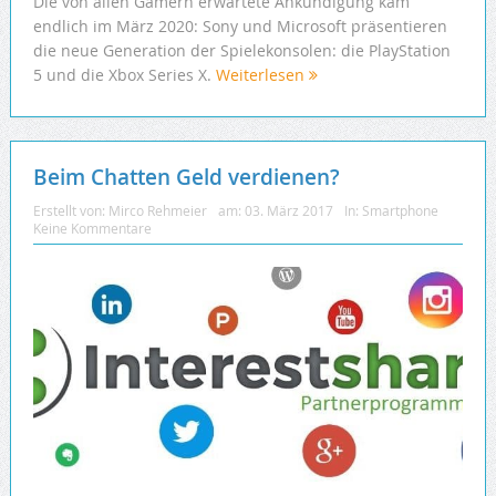
Die von allen Gamern erwartete Ankündigung kam
endlich im März 2020: Sony und Microsoft präsentieren
die neue Generation der Spielekonsolen: die PlayStation
5 und die Xbox Series X.
Weiterlesen
Beim Chatten Geld verdienen?
Erstellt von:
Mirco Rehmeier
am:
03. März 2017
In:
Smartphone
Keine Kommentare