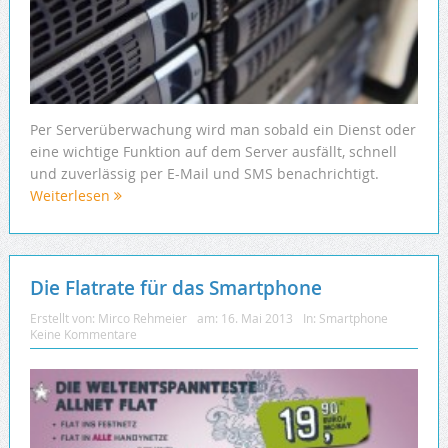
Per Serverüberwachung wird man sobald ein Dienst oder
eine wichtige Funktion auf dem Server ausfällt, schnell
und zuverlässig per E-Mail und SMS benachrichtigt.
Weiterlesen
Die Flatrate für das Smartphone
Erstellt von:
Mirco Rehmeier
am:
16. Mai 2013
In:
Smartphone
Keine Kommentare