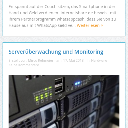
Entspannt auf der Couch sitzen, das Smartphone in der
Hand und Geld verdienen. Internetshare.de beweist mit
ihrem Partnerprogramm whatsappcash, dass Sie von zu
Hause aus mit WhatsApp Geld ve...
Weiterlesen
Serverüberwachung und Monitoring
Erstellt von:
Mirco Rehmeier
am:
17. Mai 2013
In:
Hardware
Keine Kommentare