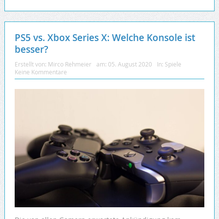
PS5 vs. Xbox Series X: Welche Konsole ist
besser?
Erstellt von:
Mirco Rehmeier
am:
05. August 2020
In:
Spiele
Keine Kommentare