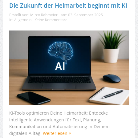
Die Zukunft der Heimarbeit beginnt mit KI
Erstellt von:
Mirco Rehmeier
am:
03. September 2025
In:
Allgemein
Keine Kommentare
KI-Tools optimieren Deine Heimarbeit: Entdecke
intelligente Anwendungen für Text, Planung,
Kommunikation und Automatisierung in Deinem
digitalen Alltag.
Weiterlesen