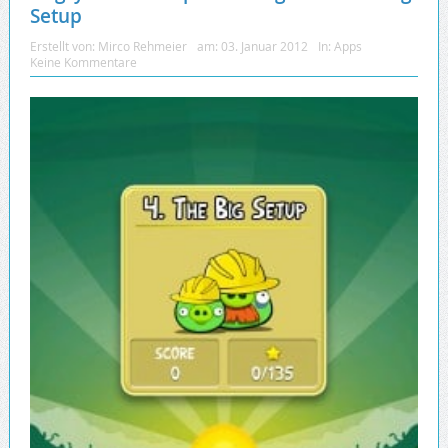
Setup
Erstellt von:
Mirco Rehmeier
am:
03. Januar 2012
In:
Apps
Keine Kommentare