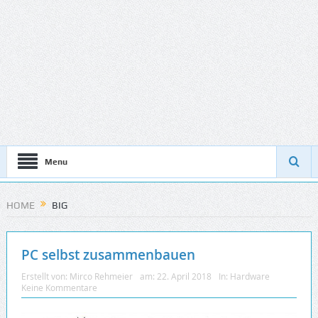
Menu
HOME
BIG
PC selbst zusammenbauen
Erstellt von:
Mirco Rehmeier
am:
22. April 2018
In:
Hardware
Keine Kommentare