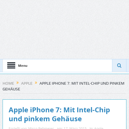
Menu
HOME
APPLE
APPLE IPHONE 7: MIT INTEL-CHIP UND PINKEM
GEHÄUSE
Apple iPhone 7: Mit Intel-Chip
und pinkem Gehäuse
Erstellt von:
Mirco Rehmeier
am:
17. März 2015
In:
Apple