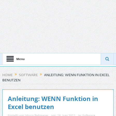
Menu
HOME
SOFTWARE
ANLEITUNG: WENN FUNKTION IN EXCEL
BENUTZEN
Anleitung: WENN Funktion in
Excel benutzen
Erstellt von:
Mirco Rehmeier
am:
16. Juni 2011
In:
Software