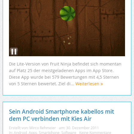
Die Lite-Version von Fruit Ninja befindet sich momentan
auf Platz 25 der meistgeladenen Apps im App Store.
Diese App wurde bei 579 Bewertungen mit 4,5 Sternen
von 5 Sternen bewertet. Ziel di...
Weiterlesen
Sein Android Smartphone kabellos mit
dem PC verbinden mit Kies Air
Erstellt von:
Mirco Rehmeier
am:
30. Dezember 2011
In:
Android
,
Apps
,
Smartphone
,
Software
Keine Kommentare