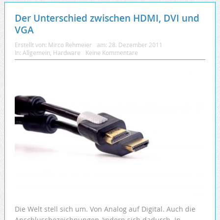
Der Unterschied zwischen HDMI, DVI und
VGA
Erstellt von:
Mirco Rehmeier
am:
28. Dezember 2011
In:
Allgemein
,
Hardware
Keine Kommentare
Die Welt stell sich um. Von Analog auf Digital. Auch die
Anschlussbezeichnungen ändern sich dadurch. In