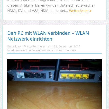
diesem Artikel erklären wir den Unterschied zwischen
HDMI, DVI und VGA. HDMI bedeutet...
Weiterlesen
Den PC mit WLAN verbinden – WLAN
Netzwerk einrichten
Erstellt von:
Mirco Rehmeier
am:
28. Dezember 2011
In:
Allgemein
,
Hardware
,
Software
3 Kommentare