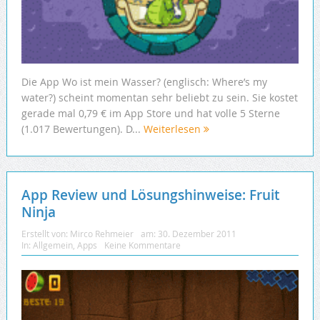
Die App Wo ist mein Wasser? (englisch: Where’s my
water?) scheint momentan sehr beliebt zu sein. Sie kostet
gerade mal 0,79 € im App Store und hat volle 5 Sterne
(1.017 Bewertungen). D...
Weiterlesen
App Review und Lösungshinweise: Fruit
Ninja
Erstellt von:
Mirco Rehmeier
am:
30. Dezember 2011
In:
Allgemein
,
Apps
Keine Kommentare