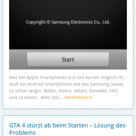
Was bei Apple Smartphones erst seit kurzen möglich ist,
läuft bei Android Smartphones wie das Samsung Galaxy
S2 schon länger. Bilder, Videos, eMails, Kontakte, SMS
und so weiter.. Alles läss...
Weiterlesen
GTA 4 stürzt ab beim Starten – Lösung des
Problems