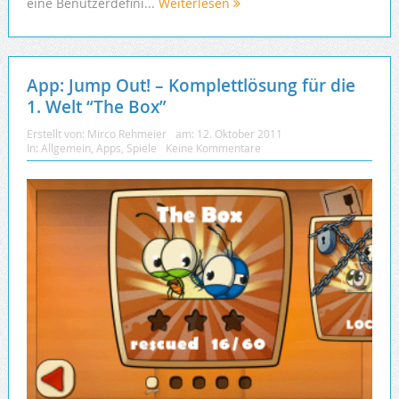
eine Benutzerdefini...
Weiterlesen
App: Jump Out! – Komplettlösung für die
1. Welt “The Box”
Erstellt von:
Mirco Rehmeier
am:
12. Oktober 2011
In:
Allgemein
,
Apps
,
Spiele
Keine Kommentare