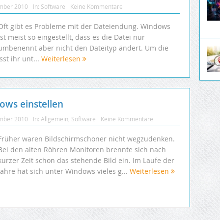
mber 2010
In:
Software
Keine Kommentare
Oft gibt es Probleme mit der Dateiendung. Windows
ist meist so eingestellt, dass es die Datei nur
umbenennt aber nicht den Dateityp ändert. Um die
t ihr unt...
Weiterlesen
ows einstellen
mber 2010
In:
Allgemein
,
Software
Keine Kommentare
Früher waren Bildschirmschoner nicht wegzudenken.
Bei den alten Röhren Monitoren brennte sich nach
kurzer Zeit schon das stehende Bild ein. Im Laufe der
Jahre hat sich unter Windows vieles g...
Weiterlesen