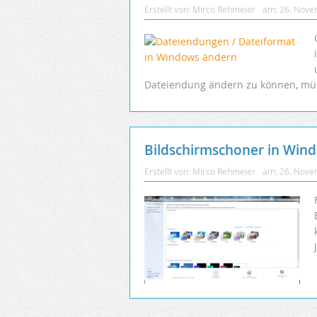
Erstellt von:
Mirco Rehmeier
am:
26. Nove
Dateiendung ändern zu können, müss
Bildschirmschoner in Wind
Erstellt von:
Mirco Rehmeier
am:
26. Nove