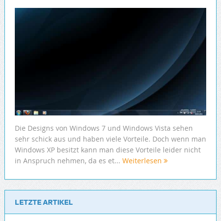
Die Designs von Windows 7 und Windows Vista sehen
sehr schick aus und haben viele Vorteile. Doch wenn man
Windows XP besitzt kann man diese Vorteile leider nicht
in Anspruch nehmen, da es et...
Weiterlesen
LETZTE ARTIKEL