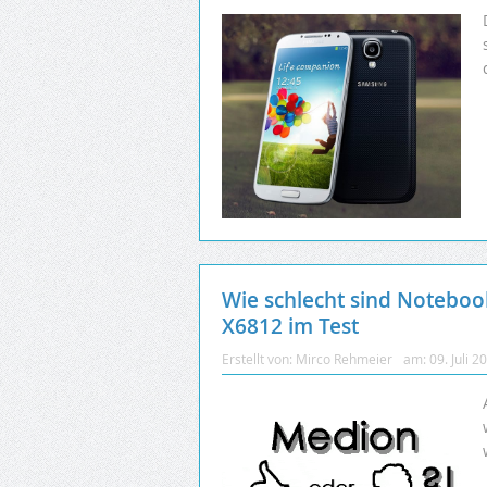
Wie schlecht sind Noteboo
X6812 im Test
Erstellt von:
Mirco Rehmeier
am:
09. Juli 2