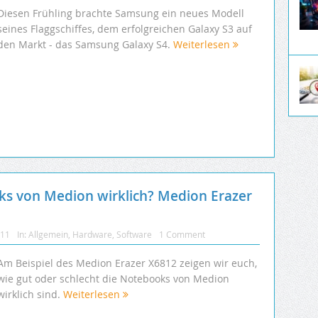
Diesen Frühling brachte Samsung ein neues Modell
seines Flaggschiffes, dem erfolgreichen Galaxy S3 auf
den Markt - das Samsung Galaxy S4.
Weiterlesen
ks von Medion wirklich? Medion Erazer
011
In:
Allgemein
,
Hardware
,
Software
1 Comment
Am Beispiel des Medion Erazer X6812 zeigen wir euch,
wie gut oder schlecht die Notebooks von Medion
wirklich sind.
Weiterlesen