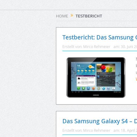
HOME
TESTBERICHT
Testbericht: Das Samsung G
Erstellt von:
Mirco Rehmeier
am:
30. Juni 
Das Samsung Galaxy S4 – 
Erstellt von:
Mirco Rehmeier
am:
18. April