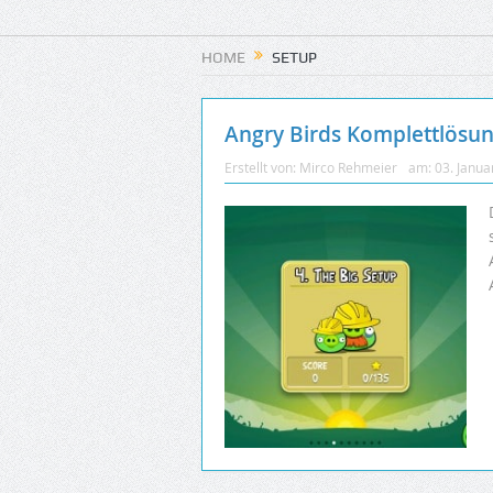
HOME
SETUP
Angry Birds Komplettlösung
Erstellt von:
Mirco Rehmeier
am:
03. Janua