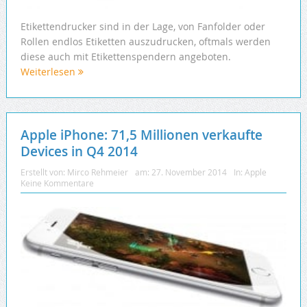
Etikettendrucker sind in der Lage, von Fanfolder oder
Rollen endlos Etiketten auszudrucken, oftmals werden
diese auch mit Etikettenspendern angeboten.
Weiterlesen
Apple iPhone: 71,5 Millionen verkaufte
Devices in Q4 2014
Erstellt von:
Mirco Rehmeier
am:
27. November 2014
In:
Apple
Keine Kommentare