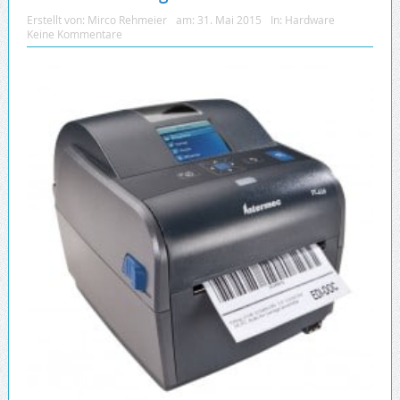
Erstellt von:
Mirco Rehmeier
am:
31. Mai 2015
In:
Hardware
Keine Kommentare