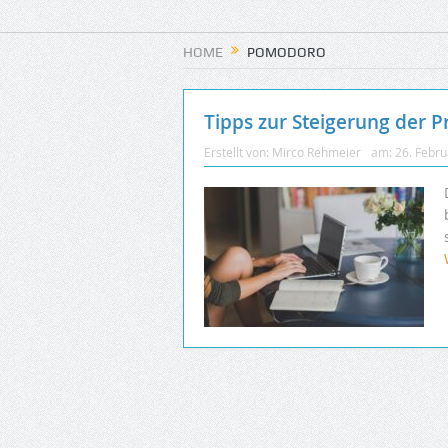
HOME
POMODORO
Tipps zur Steigerung der P
Erstellt von:
Mirco Rehmeier
am:
26. Febr