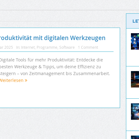
LE
roduktivität mit digitalen Werkzeugen
uar 2025
In:
Internet
,
Programme
,
Software
1 Comment
Digitale Tools für mehr Produktivität: Entdecke die
besten Werkzeuge & Tipps, um deine Effizienz zu
steigern – von Zeitmanagement bis Zusammenarbeit.
Weiterlesen