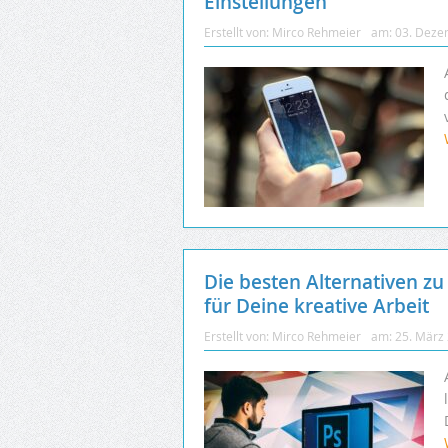
Einstellungen
Erstellt von:
Mirco Rehmeier
am:
03. Deze
Die besten Alternativen z
für Deine kreative Arbeit
Erstellt von:
Mirco Rehmeier
am:
25. März