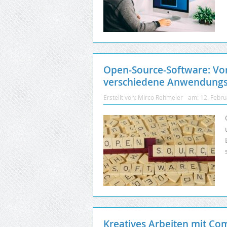
Open-Source-Software: Vo
verschiedene Anwendungs
Erstellt von:
Mirco Rehmeier
am:
12. Febr
Kreatives Arbeiten mit Com