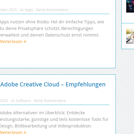
mber 2025
In:
Apps
Keine Kommentare
Apps nutzen ohne Risiko: Hol dir einfache Tipps, wie
du deine Privatsphäre schützt, Berechtigungen
verwaltest und deinen Datenschutz ernst nimmst.
Weiterlesen
u Adobe Creative Cloud – Empfehlungen
 2025
In:
Software
Keine Kommentare
Adobe-Alternativen im Überblick: Entdecke
leistungsstarke, günstige und teils kostenlose Tools für
Design, Bildbearbeitung und Videoproduktion.
Weiterlesen