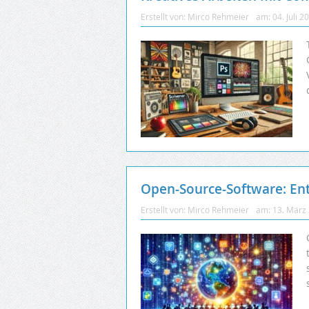
Erstellt von:
Mirco Rehmeier
am:
04. Juli 2
Open-Source-Software: Ent
Erstellt von:
Mirco Rehmeier
am:
13. März