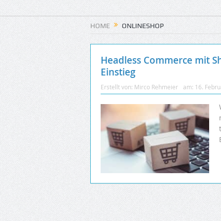
HOME
ONLINESHOP
Headless Commerce mit Sh
Einstieg
Erstellt von:
Mirco Rehmeier
am:
16. Febr