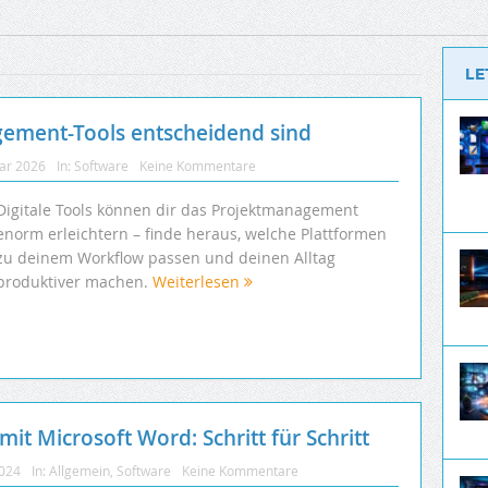
LE
ement-Tools entscheidend sind
uar 2026
In:
Software
Keine Kommentare
Digitale Tools können dir das Projektmanagement
enorm erleichtern – finde heraus, welche Plattformen
zu deinem Workflow passen und deinen Alltag
produktiver machen.
Weiterlesen
it Microsoft Word: Schritt für Schritt
2024
In:
Allgemein
,
Software
Keine Kommentare