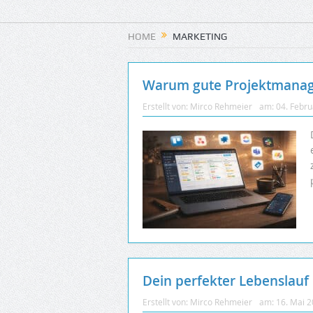
HOME
MARKETING
Warum gute Projektmanag
Erstellt von:
Mirco Rehmeier
am:
04. Febr
Dein perfekter Lebenslauf m
Erstellt von:
Mirco Rehmeier
am:
16. Mai 