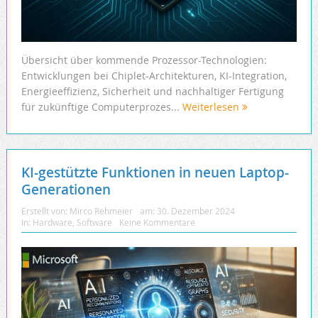
Übersicht über kommende Prozessor-Technologien:
Entwicklungen bei Chiplet-Architekturen, KI-Integration,
Energieeffizienz, Sicherheit und nachhaltiger Fertigung
für zukünftige Computerprozes...
Weiterlesen
KI-gestützte Funktionen in neuen Laptop-
Generationen
Erstellt von:
Mirco Rehmeier
am:
30. Dezember 2024
In:
Hardware
,
Software
Keine Kommentare