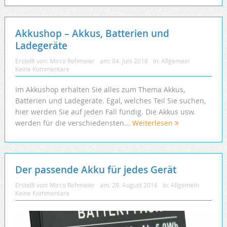
Akkushop – Akkus, Batterien und
Ladegeräte
Erstellt von:
Mirco Rehmeier
am:
04. Juni 2018
In:
Allgemein
Keine Kommentare
Im Akkushop erhalten Sie alles zum Thema Akkus,
Batterien und Ladegeräte. Egal, welches Teil Sie suchen,
hier werden Sie auf jeden Fall fündig. Die Akkus usw.
werden für die verschiedensten...
Weiterlesen
Der passende Akku für jedes Gerät
Erstellt von:
Mirco Rehmeier
am:
29. August 2016
In:
Allgemein
Keine Kommentare