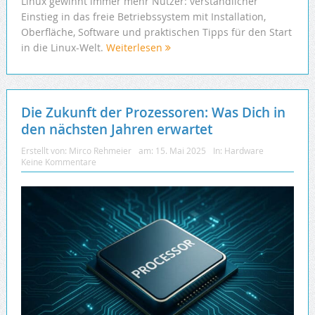
Linux gewinnt immer mehr Nutzer: verständlicher
Einstieg in das freie Betriebssystem mit Installation,
Oberfläche, Software und praktischen Tipps für den Start
in die Linux-Welt.
Weiterlesen
Die Zukunft der Prozessoren: Was Dich in
den nächsten Jahren erwartet
Erstellt von:
Mirco Rehmeier
am:
15. Mai 2025
In:
Hardware
Keine Kommentare