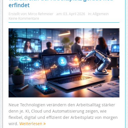
erfindet
Erstellt von:
Mirco Rehmeier
am:
03. April 2026
In:
Allgemein
Keine Kommentare
Neue Technologien verändern den Arbeitsalltag stärker
denn je. KI, Cloud und Automatisierung zeigen, wie
flexibel, digital und effizient der Arbeitsplatz von morgen
wird.
Weiterlesen