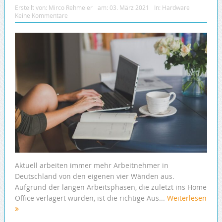
Erstellt von:
Mirco Rehmeier
am:
03. März 2021
In:
Hardware
Keine Kommentare
Aktuell arbeiten immer mehr Arbeitnehmer in
Deutschland von den eigenen vier Wänden aus.
Aufgrund der langen Arbeitsphasen, die zuletzt ins Home
Office verlagert wurden, ist die richtige Aus...
Weiterlesen