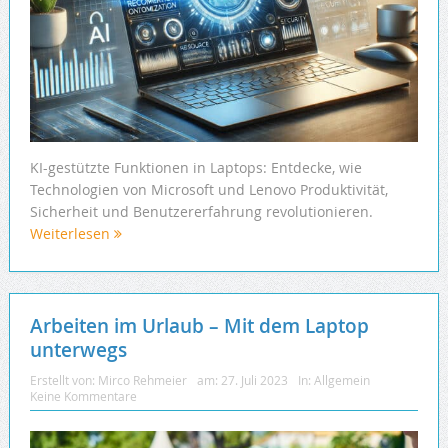
KI-gestützte Funktionen in Laptops: Entdecke, wie
Technologien von Microsoft und Lenovo Produktivität,
Sicherheit und Benutzererfahrung revolutionieren.
Weiterlesen
Arbeiten im Urlaub – Mit dem Laptop
unterwegs
Erstellt von:
Mirco Rehmeier
am:
27. Juli 2023
In:
Allgemein
Keine Kommentare