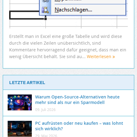
Erstellt man in Excel eine große Tabelle und wird diese
durch die vielen Zeilen unübersichtlich, sind
Kommentare hervorragend dafür geeignet, dass man ein
wenig Übersicht behält. Sie sind au...
Weiterlesen
LETZTE ARTIKEL
Warum Open-Source-Alternativen heute
mehr sind als nur ein Sparmodell
09. Juli 2026
PC aufrüsten oder neu kaufen – was lohnt
sich wirklich?
29. Mai 2026