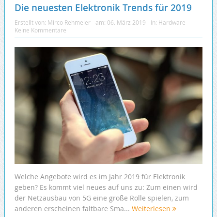
Die neuesten Elektronik Trends für 2019
Erstellt von:
Mirco Rehmeier
am:
06. März 2019
In:
Hardware
Keine Kommentare
Welche Angebote wird es im Jahr 2019 für Elektronik
geben? Es kommt viel neues auf uns zu: Zum einen wird
der Netzausbau von 5G eine große Rolle spielen, zum
anderen erscheinen faltbare Sma...
Weiterlesen