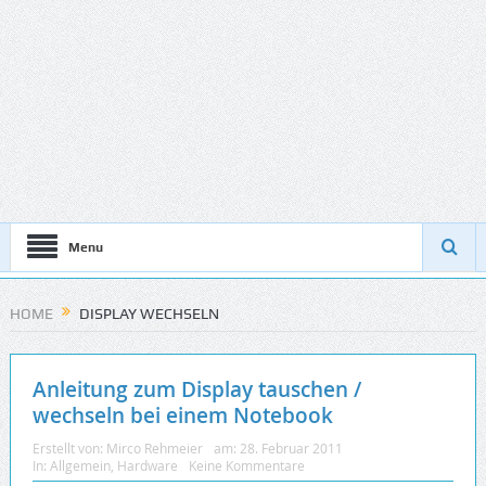
Menu
HOME
DISPLAY WECHSELN
Anleitung zum Display tauschen /
wechseln bei einem Notebook
Erstellt von:
Mirco Rehmeier
am:
28. Februar 2011
In:
Allgemein
,
Hardware
Keine Kommentare