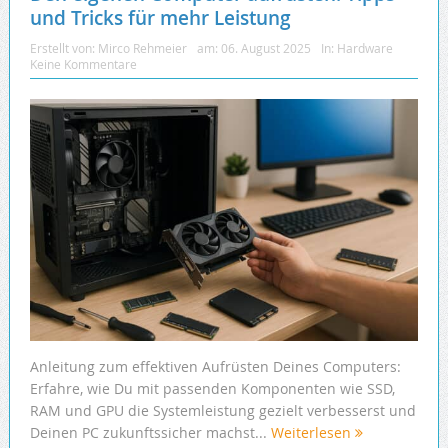
und Tricks für mehr Leistung
Erstellt von:
Mirco Rehmeier
am:
06. August 2025
In:
Hardware
Keine Kommentare
Anleitung zum effektiven Aufrüsten Deines Computers:
Erfahre, wie Du mit passenden Komponenten wie SSD,
RAM und GPU die Systemleistung gezielt verbesserst und
Deinen PC zukunftssicher machst...
Weiterlesen