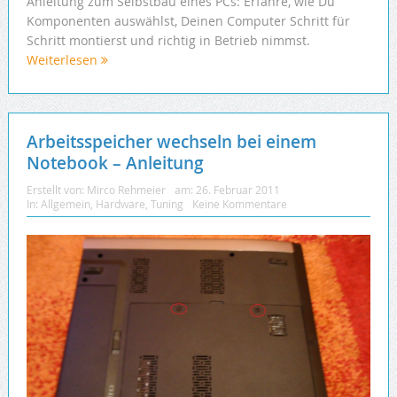
Anleitung zum Selbstbau eines PCs: Erfahre, wie Du
Komponenten auswählst, Deinen Computer Schritt für
Schritt montierst und richtig in Betrieb nimmst.
Weiterlesen
Arbeitsspeicher wechseln bei einem
Notebook – Anleitung
Erstellt von:
Mirco Rehmeier
am:
26. Februar 2011
In:
Allgemein
,
Hardware
,
Tuning
Keine Kommentare