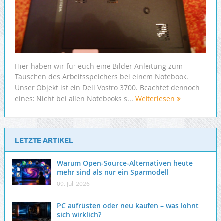
Hier haben wir für euch eine Bilder Anleitung zum
Tauschen des Arbeitsspeichers bei einem Notebook.
Unser Objekt ist ein Dell Vostro 3700. Beachtet dennoch
eines: Nicht bei allen Notebooks s...
Weiterlesen
LETZTE ARTIKEL
Warum Open-Source-Alternativen heute
mehr sind als nur ein Sparmodell
09. Juli 2026
PC aufrüsten oder neu kaufen – was lohnt
sich wirklich?