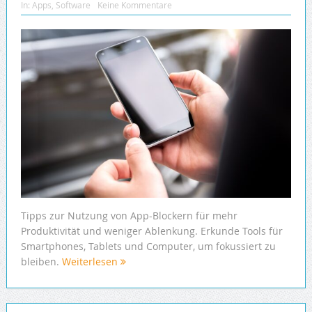
In:
Apps
,
Software
Keine Kommentare
Tipps zur Nutzung von App-Blockern für mehr
Produktivität und weniger Ablenkung. Erkunde Tools für
Smartphones, Tablets und Computer, um fokussiert zu
bleiben.
Weiterlesen