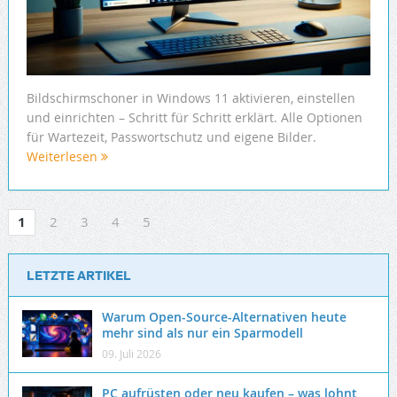
Bildschirmschoner in Windows 11 aktivieren, einstellen
und einrichten – Schritt für Schritt erklärt. Alle Optionen
für Wartezeit, Passwortschutz und eigene Bilder.
Weiterlesen
1
2
3
4
5
LETZTE ARTIKEL
Warum Open-Source-Alternativen heute
mehr sind als nur ein Sparmodell
09. Juli 2026
PC aufrüsten oder neu kaufen – was lohnt