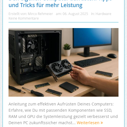
und Tricks für mehr Leistung
Erstellt von:
Mirco Rehmeier
am:
06. August 2025
In:
Hardware
Keine Kommentare
Anleitung zum effektiven Aufrüsten Deines Computers:
Erfahre, wie Du mit passenden Komponenten wie SSD,
RAM und GPU die Systemleistung gezielt verbesserst und
Deinen PC zukunftssicher machst...
Weiterlesen