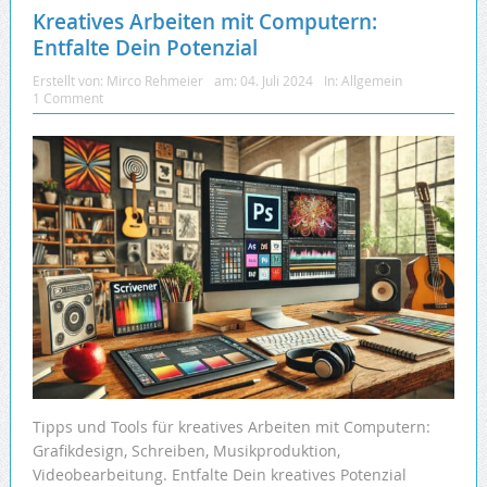
Kreatives Arbeiten mit Computern:
Entfalte Dein Potenzial
Erstellt von:
Mirco Rehmeier
am:
04. Juli 2024
In:
Allgemein
1 Comment
Tipps und Tools für kreatives Arbeiten mit Computern:
Grafikdesign, Schreiben, Musikproduktion,
Videobearbeitung. Entfalte Dein kreatives Potenzial