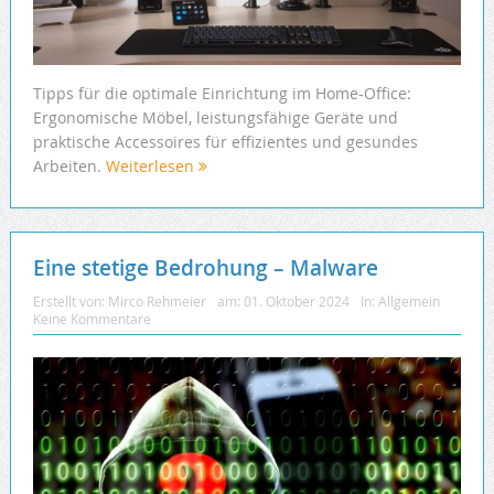
Tipps für die optimale Einrichtung im Home-Office:
Ergonomische Möbel, leistungsfähige Geräte und
praktische Accessoires für effizientes und gesundes
Arbeiten.
Weiterlesen
Eine stetige Bedrohung – Malware
Erstellt von:
Mirco Rehmeier
am:
01. Oktober 2024
In:
Allgemein
Keine Kommentare