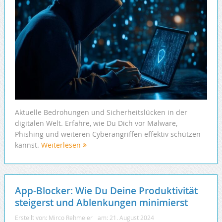
Aktuelle Bedrohungen und Sicherheitslücken in der
digitalen Welt. Erfahre, wie Du Dich vor Malware,
Phishing und weiteren Cyberangriffen effektiv schützen
kannst.
Weiterlesen
App-Blocker: Wie Du Deine Produktivität
steigerst und Ablenkungen minimierst
Erstellt von:
Mirco Rehmeier
am:
21. August 2024