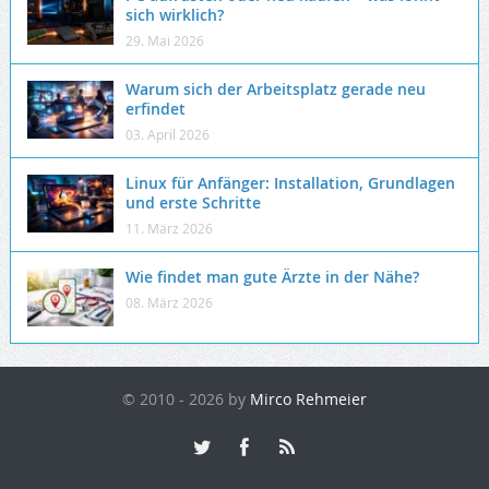
sich wirklich?
29. Mai 2026
Warum sich der Arbeitsplatz gerade neu
erfindet
03. April 2026
Linux für Anfänger: Installation, Grundlagen
und erste Schritte
11. März 2026
Wie findet man gute Ärzte in der Nähe?
08. März 2026
© 2010 - 2026 by
Mirco Rehmeier