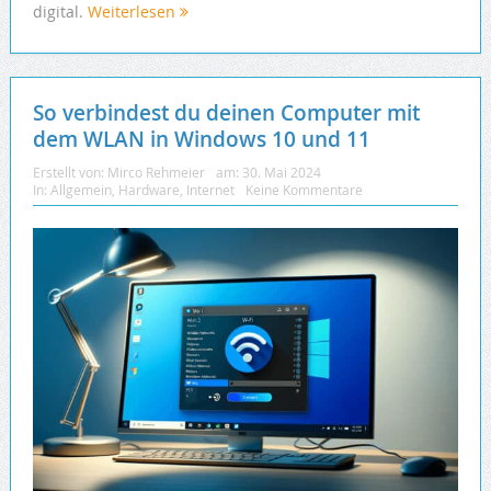
digital.
Weiterlesen
So verbindest du deinen Computer mit
dem WLAN in Windows 10 und 11
Erstellt von:
Mirco Rehmeier
am:
30. Mai 2024
In:
Allgemein
,
Hardware
,
Internet
Keine Kommentare