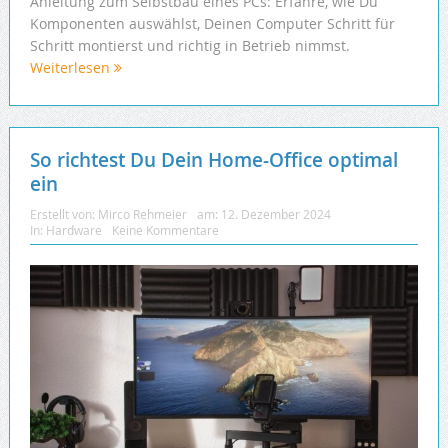
Anleitung zum Selbstbau eines PCs: Erfahre, wie Du
Komponenten auswählst, Deinen Computer Schritt für
Schritt montierst und richtig in Betrieb nimmst.
Weiterlesen
So richtest Du Dein Home-Office optimal
ein
Erstellt von:
Mirco Rehmeier
am:
12. Dezember 2024
In:
Hardware
Keine Kommentare