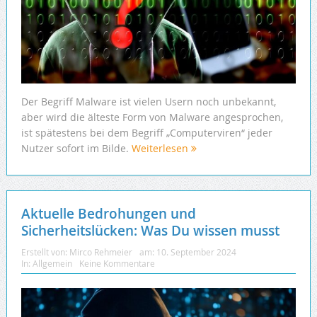
Der Begriff Malware ist vielen Usern noch unbekannt,
aber wird die älteste Form von Malware angesprochen,
ist spätestens bei dem Begriff „Computerviren“ jeder
Nutzer sofort im Bilde.
Weiterlesen
Aktuelle Bedrohungen und
Sicherheitslücken: Was Du wissen musst
Erstellt von:
Mirco Rehmeier
am:
10. September 2024
In:
Allgemein
Keine Kommentare