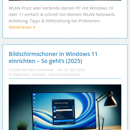
WLAN-Frust ade! Verbinde deinen PC mit Windows 10
oder 11 einfach & schnell mit deinem WLAN-Netzwerk.
Anleitung, Tipps & Hilfestellung bei Problemen.
Weiterlesen
Bildschirmschoner in Windows 11
einrichten – So geht’s (2025)
Erstellt von:
Mirco Rehmeier
am:
23. Mai 2024
In:
Allgemein
,
Software
Keine Kommentare