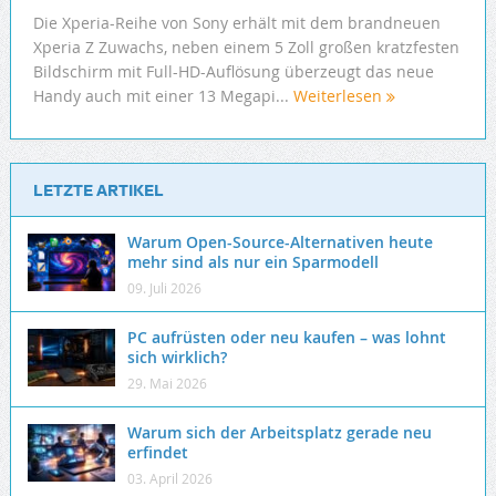
Die Xperia-Reihe von Sony erhält mit dem brandneuen
Xperia Z Zuwachs, neben einem 5 Zoll großen kratzfesten
Bildschirm mit Full-HD-Auflösung überzeugt das neue
Handy auch mit einer 13 Megapi...
Weiterlesen
LETZTE ARTIKEL
Warum Open-Source-Alternativen heute
mehr sind als nur ein Sparmodell
09. Juli 2026
PC aufrüsten oder neu kaufen – was lohnt
sich wirklich?
29. Mai 2026
Warum sich der Arbeitsplatz gerade neu
erfindet
03. April 2026