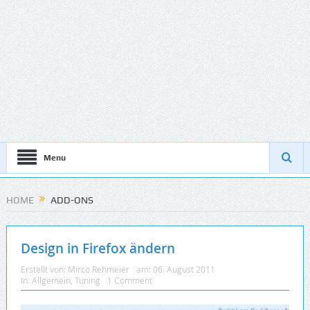
Menu
HOME
ADD-ONS
Design in Firefox ändern
Erstellt von:
Mirco Rehmeier
am:
06. August 2011
In:
Allgemein
,
Tuning
1 Comment