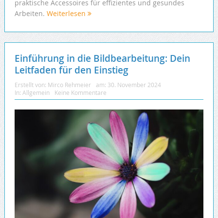
praktische Accessoires für effizientes und gesundes
Arbeiten.
Weiterlesen
Einführung in die Bildbearbeitung: Dein
Leitfaden für den Einstieg
Erstellt von:
Mirco Rehmeier
am:
30. November 2024
In:
Allgemein
Keine Kommentare