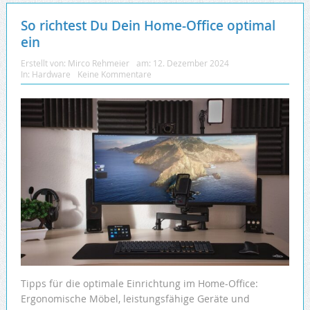
So richtest Du Dein Home-Office optimal
ein
Erstellt von:
Mirco Rehmeier
am:
12. Dezember 2024
In:
Hardware
Keine Kommentare
Tipps für die optimale Einrichtung im Home-Office:
Ergonomische Möbel, leistungsfähige Geräte und