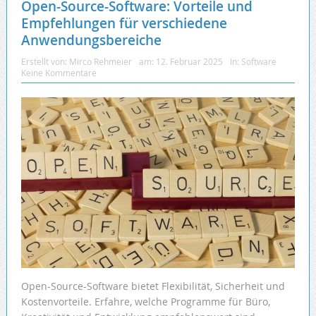
Open-Source-Software: Vorteile und
Empfehlungen für verschiedene
Anwendungsbereiche
Erstellt von:
Mirco Rehmeier
am:
12. Februar 2025
In:
Software
Keine Kommentare
Open-Source-Software bietet Flexibilität, Sicherheit und
Kostenvorteile. Erfahre, welche Programme für Büro,