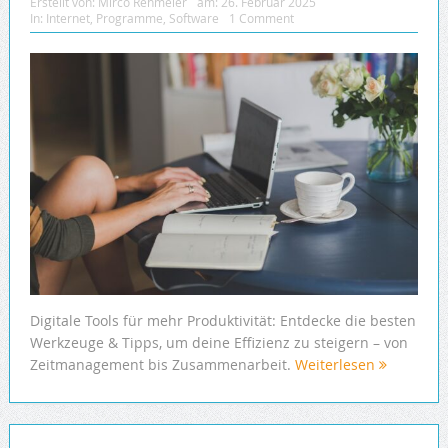
Erstellt von:
Mirco Rehmeier
am:
26. Februar 2025
In:
Internet
,
Programme
,
Software
1 Comment
Digitale Tools für mehr Produktivität: Entdecke die besten
Werkzeuge & Tipps, um deine Effizienz zu steigern – von
Zeitmanagement bis Zusammenarbeit.
Weiterlesen