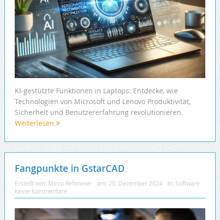
KI-gestützte Funktionen in Laptops: Entdecke, wie
Technologien von Microsoft und Lenovo Produktivität,
Sicherheit und Benutzererfahrung revolutionieren.
Weiterlesen
Fangpunkte in GstarCAD
Erstellt von:
Mirco Rehmeier
am:
20. Dezember 2024
In:
Software
Keine Kommentare