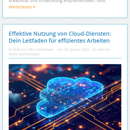
Kreativität und Entwicklung empfehlenswert sind.
Weiterlesen
Effektive Nutzung von Cloud-Diensten:
Dein Leitfaden für effizientes Arbeiten
Erstellt von:
Mirco Rehmeier
am:
30. Januar 2025
In:
Internet
Keine Kommentare