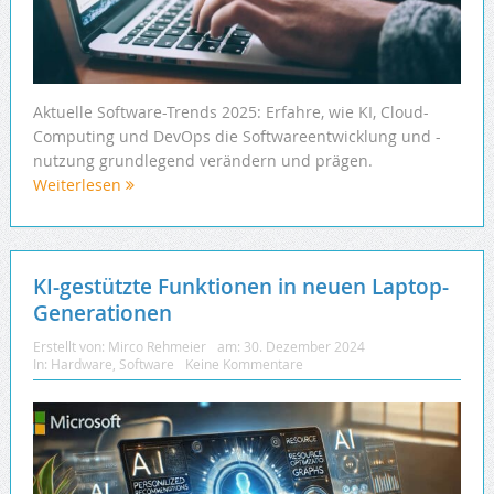
Aktuelle Software-Trends 2025: Erfahre, wie KI, Cloud-
Computing und DevOps die Softwareentwicklung und -
nutzung grundlegend verändern und prägen.
Weiterlesen
KI-gestützte Funktionen in neuen Laptop-
Generationen
Erstellt von:
Mirco Rehmeier
am:
30. Dezember 2024
In:
Hardware
,
Software
Keine Kommentare