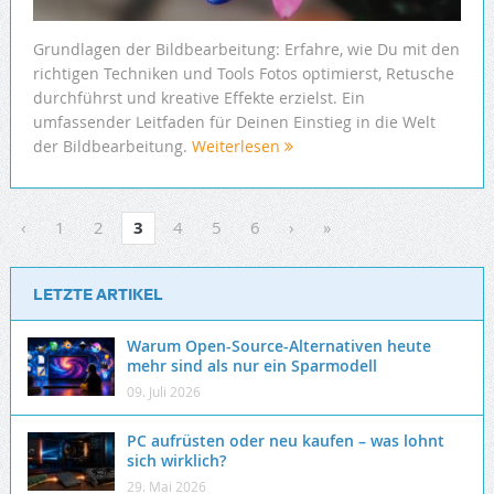
Grundlagen der Bildbearbeitung: Erfahre, wie Du mit den
richtigen Techniken und Tools Fotos optimierst, Retusche
durchführst und kreative Effekte erzielst. Ein
umfassender Leitfaden für Deinen Einstieg in die Welt
der Bildbearbeitung.
Weiterlesen
‹
1
2
3
4
5
6
›
»
LETZTE ARTIKEL
Warum Open-Source-Alternativen heute
mehr sind als nur ein Sparmodell
09. Juli 2026
PC aufrüsten oder neu kaufen – was lohnt
sich wirklich?
29. Mai 2026