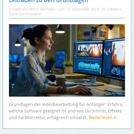
Leitfaden zu den Grundlagen
Erstellt von:
Mirco Rehmeier
am:
19. Dezember 2024
In:
Software
Keine Kommentare
Grundlagen der Videobearbeitung für Anfänger: Erfahre,
welche Software geeignet ist und wie Du Schnitt, Effekte
und Farbkorrektur erfolgreich umsetzt.
Weiterlesen