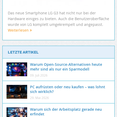
Das neue Smartphone LG G3 hat nicht nur bei der
Hardware einiges zu bieten. Auch die Benutzeroberfläche
wurde von LG komplett umgekrempelt und angepasst.
Weiterlesen
LETZTE ARTIKEL
Warum Open-Source-Alternativen heute
mehr sind als nur ein Sparmodell
09. Juli 2026
PC aufrüsten oder neu kaufen – was lohnt
sich wirklich?
29. Mai 2026
Warum sich der Arbeitsplatz gerade neu
erfindet