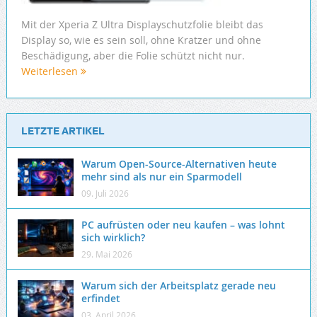
Mit der Xperia Z Ultra Displayschutzfolie bleibt das
Display so, wie es sein soll, ohne Kratzer und ohne
Beschädigung, aber die Folie schützt nicht nur.
Weiterlesen
LETZTE ARTIKEL
Warum Open-Source-Alternativen heute
mehr sind als nur ein Sparmodell
09. Juli 2026
PC aufrüsten oder neu kaufen – was lohnt
sich wirklich?
29. Mai 2026
Warum sich der Arbeitsplatz gerade neu
erfindet
03. April 2026