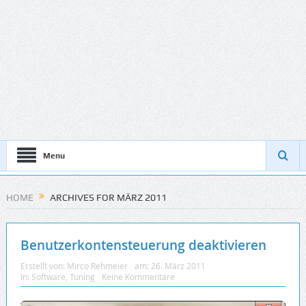
Menu
HOME
ARCHIVES FOR MÄRZ 2011
Benutzerkontensteuerung deaktivieren
Erstellt von:
Mirco Rehmeier
am:
26. März 2011
In:
Software
,
Tuning
Keine Kommentare