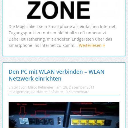
Die Möglichkeit sein Smartphone als einfachen Internet-
Zugangspunkt zu nutzen bleibt allzu oft unbenutzt.
Dabei ist Tethering, mit anderen Endgeräten über das
Smartphone ins Internet zu komm...
Weiterlesen
Den PC mit WLAN verbinden – WLAN
Netzwerk einrichten
Erstellt von:
Mirco Rehmeier
am:
28. Dezember 2011
In:
Allgemein
,
Hardware
,
Software
3 Kommentare