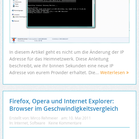
In diesem Artikel geht es nicht um die Änderung der IP
Adresse für das Heimnetzwerk. Diese Anleitung
beschreibt, wie ihr binnen Sekunden eine neue IP
Adresse von eurem Provider erhaltet. Die...
Weiterlesen
Firefox, Opera und Internet Explorer:
Browser im Geschwindigkeitsvergleich
Erstellt von:
Mirco Rehmeier
am:
10. Mai 2011
In:
Internet
,
Software
Keine Kommentare